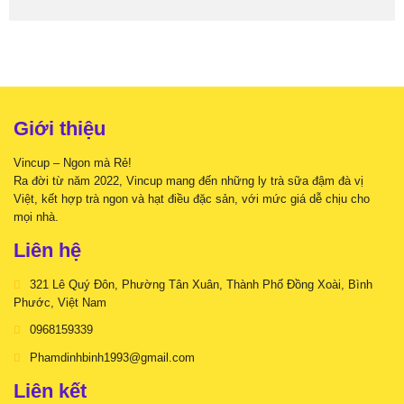
tiết?
gì
Trà
nếu
sữa
chỉ
Đồng
còn
Xoài:
một
Điều
ly
gì
cuối
xảy
cùng?
ra
Giới thiệu
khi
tăng
Vincup – Ngon mà Rẻ!
gấp
đôi
Ra đời từ năm 2022, Vincup mang đến những ly trà sữa đậm đà vị
topping?
Việt, kết hợp trà ngon và hạt điều đặc sản, với mức giá dễ chịu cho
mọi nhà.
Liên hệ
321 Lê Quý Đôn, Phường Tân Xuân, Thành Phố Đồng Xoài, Bình
Phước, Việt Nam
0968159339
Phamdinhbinh1993@gmail.com
Liên kết