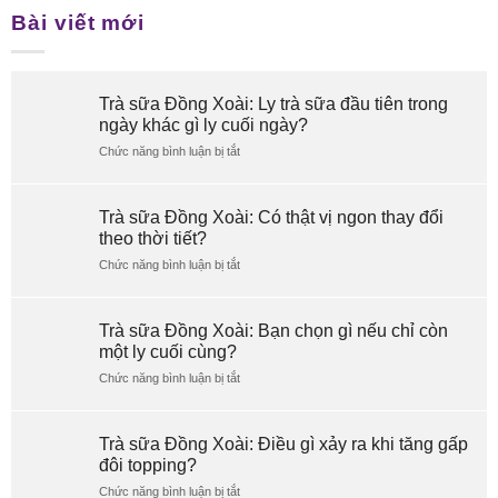
Bài viết mới
Trà sữa Đồng Xoài: Ly trà sữa đầu tiên trong
ngày khác gì ly cuối ngày?
Chức năng bình luận bị tắt
ở
Trà
sữa
Đồng
Trà sữa Đồng Xoài: Có thật vị ngon thay đổi
Xoài:
theo thời tiết?
Ly
Chức năng bình luận bị tắt
trà
ở
sữa
Trà
đầu
sữa
tiên
Đồng
Trà sữa Đồng Xoài: Bạn chọn gì nếu chỉ còn
trong
Xoài:
một ly cuối cùng?
ngày
Có
Chức năng bình luận bị tắt
khác
thật
ở
gì
vị
Trà
ly
ngon
sữa
cuối
thay
Đồng
Trà sữa Đồng Xoài: Điều gì xảy ra khi tăng gấp
ngày?
đổi
Xoài:
đôi topping?
theo
Bạn
Chức năng bình luận bị tắt
thời
chọn
ở