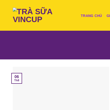
Skip
to
content
TRANG CHỦ
G
06
Th8