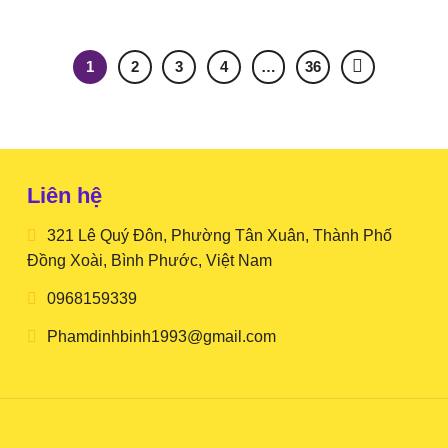
1
2
3
4
…
36
Liên hệ
321 Lê Quý Đôn, Phường Tân Xuân, Thành Phố
Đồng Xoài, Bình Phước, Việt Nam
0968159339
Phamdinhbinh1993@gmail.com