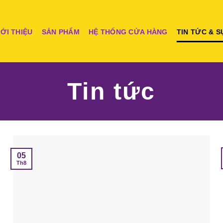
IỚI THIỆU
SẢN PHẨM
HỆ THỐNG CỬA HÀNG
TIN TỨC & S
Tin tức
05
Th8