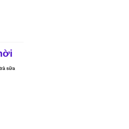
hời
trà sữa