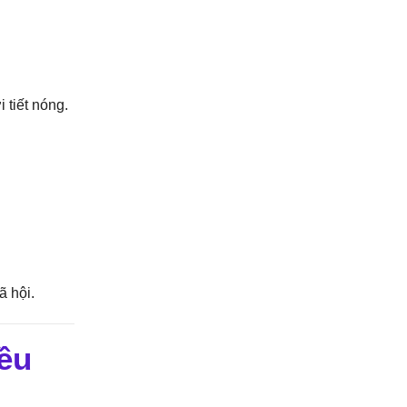
tiết nóng.
ã hội.
ều