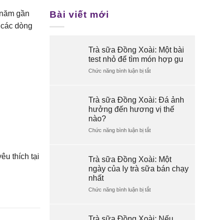
Bài viết mới
 năm gần
n các dòng
Trà sữa Đồng Xoài: Một bài
test nhỏ để tìm món hợp gu
Chức năng bình luận bị tắt
ở
Trà
sữa
Đồng
Trà sữa Đồng Xoài: Đá ảnh
Xoài:
hưởng đến hương vị thế
Một
nào?
bài
test
Chức năng bình luận bị tắt
ở
nhỏ
Trà
để
sữa
tìm
u thích tại
Đồng
Trà sữa Đồng Xoài: Một
món
Xoài:
ngày của ly trà sữa bán chạy
hợp
Đá
nhất
gu
ảnh
hưởng
Chức năng bình luận bị tắt
ở
đến
Trà
hương
sữa
vị
Đồng
Trà sữa Đồng Xoài: Nếu