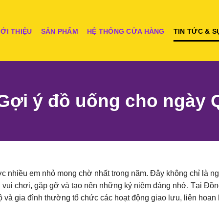
IỚI THIỆU
SẢN PHẨM
HỆ THỐNG CỬA HÀNG
TIN TỨC & S
Gợi ý đồ uống cho ngày Q
ợc nhiều em nhỏ mong chờ nhất trong năm. Đây không chỉ là n
u vui chơi, gặp gỡ và tạo nên những kỷ niệm đáng nhớ. Tại Đồn
bộ và gia đình thường tổ chức các hoạt động giao lưu, liên hoan