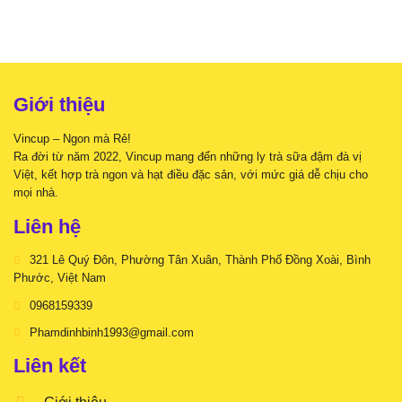
đến
sữa
hương
Đồng
vị
Xoài:
thế
Một
nào?
ngày
của
ly
Giới thiệu
trà
sữa
Vincup – Ngon mà Rẻ!
bán
chạy
Ra đời từ năm 2022, Vincup mang đến những ly trà sữa đậm đà vị
nhất
Việt, kết hợp trà ngon và hạt điều đặc sản, với mức giá dễ chịu cho
mọi nhà.
Liên hệ
321 Lê Quý Đôn, Phường Tân Xuân, Thành Phố Đồng Xoài, Bình
Phước, Việt Nam
0968159339
Phamdinhbinh1993@gmail.com
Liên kết