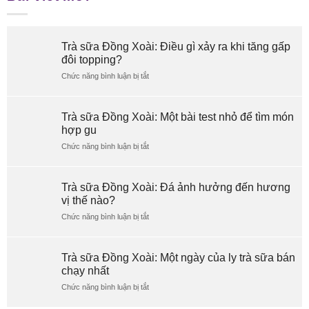
Trà sữa Đồng Xoài: Điều gì xảy ra khi tăng gấp
đôi topping?
Chức năng bình luận bị tắt
ở
Trà
sữa
Đồng
Trà sữa Đồng Xoài: Một bài test nhỏ để tìm món
Xoài:
hợp gu
Điều
Chức năng bình luận bị tắt
gì
ở
xảy
Trà
ra
sữa
khi
Đồng
Trà sữa Đồng Xoài: Đá ảnh hưởng đến hương
tăng
Xoài:
vị thế nào?
gấp
Một
Chức năng bình luận bị tắt
đôi
bài
ở
topping?
test
Trà
nhỏ
sữa
để
Đồng
Trà sữa Đồng Xoài: Một ngày của ly trà sữa bán
tìm
Xoài:
chạy nhất
món
Đá
Chức năng bình luận bị tắt
hợp
ảnh
ở
gu
hưởng
Trà