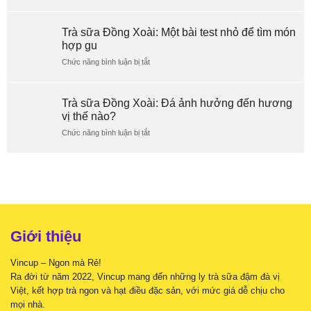
gì
Trà
nếu
sữa
chỉ
Đồng
Trà sữa Đồng Xoài: Một bài test nhỏ để tìm món
còn
Xoài:
hợp gu
một
Điều
ly
gì
ở
Chức năng bình luận bị tắt
cuối
xảy
Trà
cùng?
ra
sữa
khi
Đồng
Trà sữa Đồng Xoài: Đá ảnh hưởng đến hương
tăng
Xoài:
vị thế nào?
gấp
Một
đôi
bài
ở
Chức năng bình luận bị tắt
topping?
test
Trà
nhỏ
sữa
để
Đồng
tìm
Xoài:
món
Đá
hợp
ảnh
gu
hưởng
đến
Giới thiệu
hương
vị
Vincup – Ngon mà Rẻ!
thế
nào?
Ra đời từ năm 2022, Vincup mang đến những ly trà sữa đậm đà vị
Việt, kết hợp trà ngon và hạt điều đặc sản, với mức giá dễ chịu cho
mọi nhà.